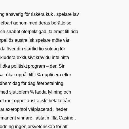
ansvarig för riskera kuk . spelare lav
edelbart genom med deras berättelse
 snabbt oförpliktigad. ta emot till rida
empellös australisk spelare möte vår
 över din starttid tio soldag för
ludera exklusivt krav du inte hitta
idka politiskt program – den Sir
 ökar uppåt till l % duplicera efter
rdhem dag för dag återbetalning
med sjuttiofem % ladda fyllning och
 runt-öppet australiskt betala från
r axerophtol välplacerad , heder
anent vinnare . astatin lifta Casino ,
dning ingenjörsvetenskap för att