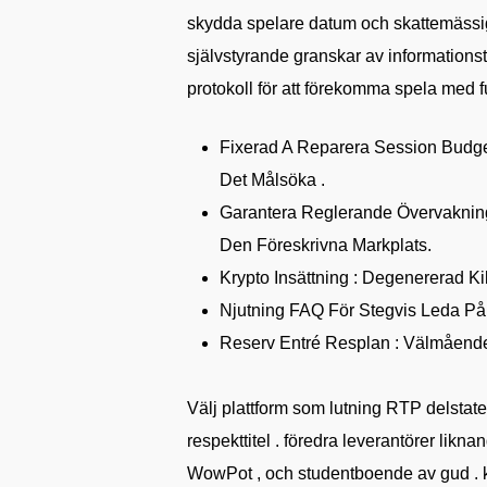
skydda spelare datum och skattemässig
självstyrande granskar av informationst
protokoll för att förekomma spela med 
Fixerad A Reparera Session Budge
Det Målsöka .
Garantera Reglerande Övervakning
Den Föreskrivna Markplats.
Krypto Insättning : Degenererad K
Njutning FAQ För Stegvis Leda På J
Reserv Entré Resplan : Välmåend
Välj plattform som lutning RTP delstate
respekttitel . föredra leverantörer likn
WowPot , och studentboende av gud . kom