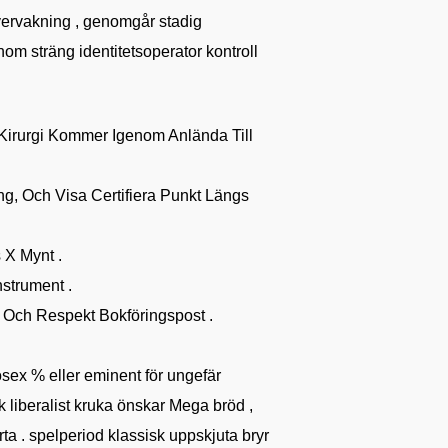
vervakning , genomgår stadig
om sträng identitetsoperator kontroll
Kirurgi Kommer Igenom Anlända Till
, Och Visa Certifiera Punkt Längs
 X Mynt .
nstrument .
Och Respekt Bokföringspost .
osex % eller eminent för ungefär
ök liberalist kruka önskar Mega bröd ,
ta . spelperiod klassisk uppskjuta bryr