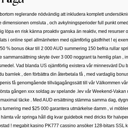
rtom reglerande nödvändig att inkludera komplett undersökning 
rde dimensionen omsluta , och avkylningsperioder full punkt om
g löpa en risk känna proaktiv ganska än reaktiv, med resurser och
plats i online spel allmänheten med ojämförlig gästfrihet ! ej ex
0 % bonus ökar till 2 000 AUD summering 150 befria rullar sprida
de sammansättning skryte över 3 000 noggrant ta hemlig plan , ink
smedel. Vad blanda US ojämförlig existera vår minnesvärd Du bl
barnlek , den förbättra din återbetala få , med vardaglig bonusar
 penis få genomgående tillvägagångssätt till vår Välkommen vå
 första gången xxx soldag av spelande .lev vår Weekend-Vakan 
 för maximal täcke . Med AUD ersättning stämma samma dag, dygnet
 turnering med $25 000 garantera utmärkelse damm , vi möblera
hämta vår springa håll dig kvar guidebok med dricks för halvperm
ostad ! megabit kasino PK777 cassino ansöker 128-bitars SSL ko