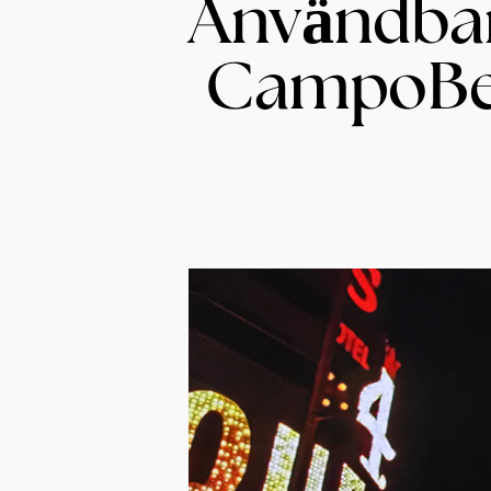
Användbar
CampoBet