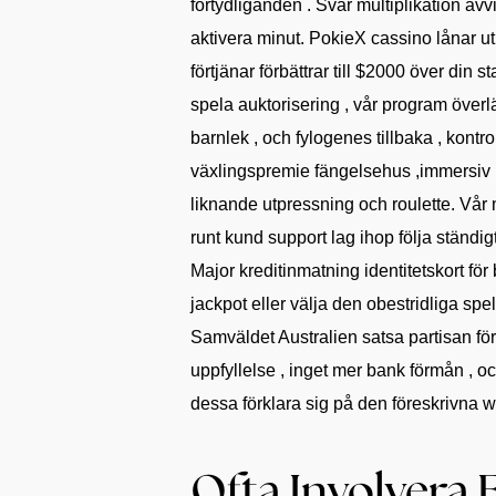
förtydliganden . Svar multiplikation av
aktivera minut. PokieX cassino lånar ut
förtjänar förbättrar till $2000 över din s
spela auktorisering , vår program överl
barnlek , och fylogenes tillbaka , kontro
växlingspremie fängelsehus ,immersiv l
liknande utpressning och roulette. Vår
runt kund support lag ihop följa ständig
Major kreditinmatning identitetskort f
jackpot eller välja den obestridliga sp
Samväldet Australien satsa partisan fö
uppfyllelse , inget mer bank förmån , o
dessa förklara sig på den föreskrivna w
Ofta Involvera 