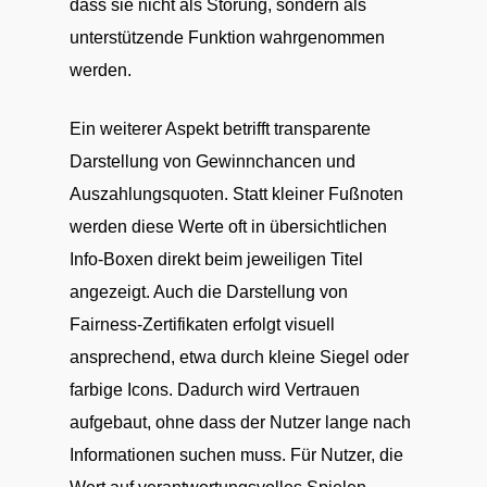
dass sie nicht als Störung, sondern als
unterstützende Funktion wahrgenommen
werden.
Ein weiterer Aspekt betrifft transparente
Darstellung von Gewinnchancen und
Auszahlungsquoten. Statt kleiner Fußnoten
werden diese Werte oft in übersichtlichen
Info-Boxen direkt beim jeweiligen Titel
angezeigt. Auch die Darstellung von
Fairness-Zertifikaten erfolgt visuell
ansprechend, etwa durch kleine Siegel oder
farbige Icons. Dadurch wird Vertrauen
aufgebaut, ohne dass der Nutzer lange nach
Informationen suchen muss. Für Nutzer, die