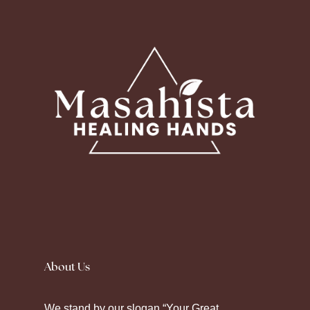
Silence fell as the prescription label peeled
away. Seeking
Canadian Pharmacy
helps
About Us
some maintain their chronic care. Modern
pharmacy platforms offer diverse ways to
We stand by our slogan “Your Great