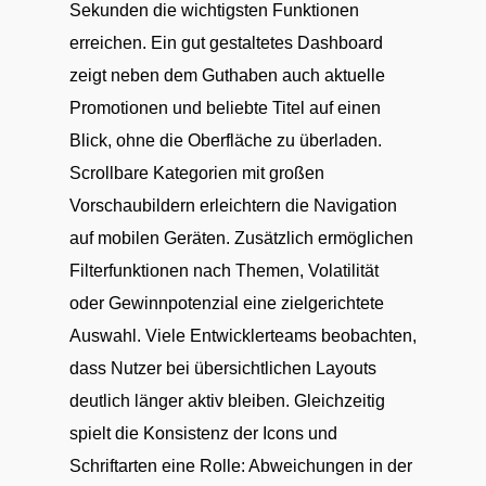
Sekunden die wichtigsten Funktionen
erreichen. Ein gut gestaltetes Dashboard
zeigt neben dem Guthaben auch aktuelle
Promotionen und beliebte Titel auf einen
Blick, ohne die Oberfläche zu überladen.
Scrollbare Kategorien mit großen
Vorschaubildern erleichtern die Navigation
auf mobilen Geräten. Zusätzlich ermöglichen
Filterfunktionen nach Themen, Volatilität
oder Gewinnpotenzial eine zielgerichtete
Auswahl. Viele Entwicklerteams beobachten,
dass Nutzer bei übersichtlichen Layouts
deutlich länger aktiv bleiben. Gleichzeitig
spielt die Konsistenz der Icons und
Schriftarten eine Rolle: Abweichungen in der