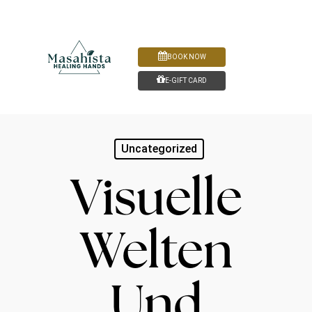
Skip
to
PHONE: 780-444-4050
Menu
main
BOOK NOW
content
E-GIFT CARD
Uncategorized
Visuelle
Welten
Und