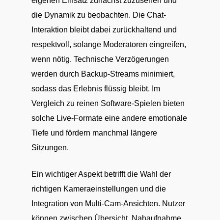
eigenen Einsatz zunächst zuzusehen und
die Dynamik zu beobachten. Die Chat-
Interaktion bleibt dabei zurückhaltend und
respektvoll, solange Moderatoren eingreifen,
wenn nötig. Technische Verzögerungen
werden durch Backup-Streams minimiert,
sodass das Erlebnis flüssig bleibt. Im
Vergleich zu reinen Software-Spielen bieten
solche Live-Formate eine andere emotionale
Tiefe und fördern manchmal längere
Sitzungen.
Ein wichtiger Aspekt betrifft die Wahl der
richtigen Kameraeinstellungen und die
Integration von Multi-Cam-Ansichten. Nutzer
können zwischen Übersicht, Nahaufnahme