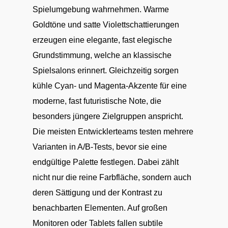
Spielumgebung wahrnehmen. Warme
Goldtöne und satte Violettschattierungen
erzeugen eine elegante, fast elegische
Grundstimmung, welche an klassische
Spielsalons erinnert. Gleichzeitig sorgen
kühle Cyan- und Magenta-Akzente für eine
moderne, fast futuristische Note, die
besonders jüngere Zielgruppen anspricht.
Die meisten Entwicklerteams testen mehrere
Varianten in A/B-Tests, bevor sie eine
endgültige Palette festlegen. Dabei zählt
nicht nur die reine Farbfläche, sondern auch
deren Sättigung und der Kontrast zu
benachbarten Elementen. Auf großen
Monitoren oder Tablets fallen subtile