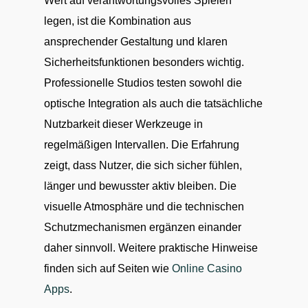
Wert auf verantwortungsvolles Spielen
legen, ist die Kombination aus
ansprechender Gestaltung und klaren
Sicherheitsfunktionen besonders wichtig.
Professionelle Studios testen sowohl die
optische Integration als auch die tatsächliche
Nutzbarkeit dieser Werkzeuge in
regelmäßigen Intervallen. Die Erfahrung
zeigt, dass Nutzer, die sich sicher fühlen,
länger und bewusster aktiv bleiben. Die
visuelle Atmosphäre und die technischen
Schutzmechanismen ergänzen einander
daher sinnvoll. Weitere praktische Hinweise
finden sich auf Seiten wie
Online Casino
Apps
.