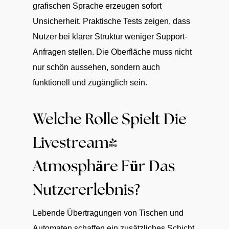
grafischen Sprache erzeugen sofort
Unsicherheit. Praktische Tests zeigen, dass
Nutzer bei klarer Struktur weniger Support-
Anfragen stellen. Die Oberfläche muss nicht
nur schön aussehen, sondern auch
funktionell und zugänglich sein.
Welche Rolle Spielt Die
Livestream-
Atmosphäre Für Das
Nutzererlebnis?
Lebende Übertragungen von Tischen und
Automaten schaffen ein zusätzliches Schicht