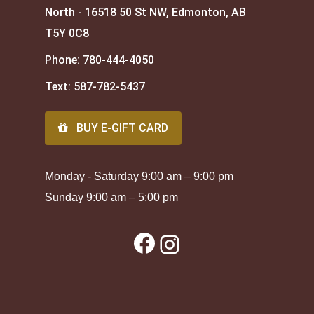
North - 16518 50 St NW, Edmonton, AB
T5Y 0C8
Phone:
780-444-4050
Text:
587-782-5437
BUY E-GIFT CARD
Monday - Saturday 9:00 am – 9:00 pm
Sunday 9:00 am – 5:00 pm
Facebook
Instagram