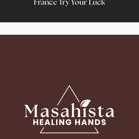
France Try Your Luck