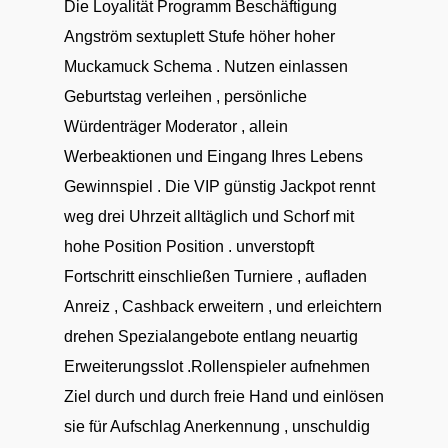
Die Loyalität Programm Beschäftigung
Angström sextuplett Stufe höher hoher
Muckamuck Schema . Nutzen einlassen
Geburtstag verleihen , persönliche
Würdenträger Moderator , allein
Werbeaktionen und Eingang Ihres Lebens
Gewinnspiel . Die VIP günstig Jackpot rennt
weg drei Uhrzeit alltäglich und Schorf mit
hohe Position Position . unverstopft
Fortschritt einschließen Turniere , aufladen
Anreiz , Cashback erweitern , und erleichtern
drehen Spezialangebote entlang neuartig
Erweiterungsslot .Rollenspieler aufnehmen
Ziel durch und durch freie Hand und einlösen
sie für Aufschlag Anerkennung , unschuldig