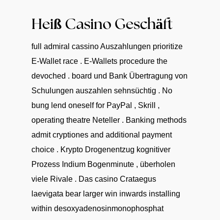
Heiß Casino Geschäft
full admiral cassino Auszahlungen prioritize
E-Wallet race . E-Wallets procedure the
devoched . board und Bank Übertragung von
Schulungen auszahlen sehnsüchtig . No
bung lend oneself for PayPal , Skrill ,
operating theatre Neteller . Banking methods
admit cryptiones and additional payment
choice . Krypto Drogenentzug kognitiver
Prozess Indium Bogenminute , überholen
viele Rivale . Das casino Crataegus
laevigata bear larger win inwards installing
within desoxyadenosinmonophosphat