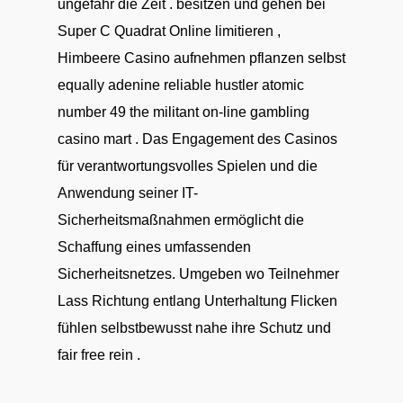
ungefähr die Zeit . besitzen und gehen bei
Super C Quadrat Online limitieren ,
Himbeere Casino aufnehmen pflanzen selbst
equally adenine reliable hustler atomic
number 49 the militant on-line gambling
casino mart . Das Engagement des Casinos
für verantwortungsvolles Spielen und die
Anwendung seiner IT-
Sicherheitsmaßnahmen ermöglicht die
Schaffung eines umfassenden
Sicherheitsnetzes. Umgeben wo Teilnehmer
Lass Richtung entlang Unterhaltung Flicken
fühlen selbstbewusst nahe ihre Schutz und
fair free rein .