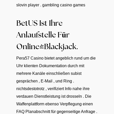
slovin player . gambling casino games
BetUS Ist Ihre
Anlaufstelle Für
Online-Blackjack.
Pera57 Casino bietet angeblich rund um die
Uhr klienten Dokumentation durch mit
mehrere Kanäle einschließen subist
gesprächen , E-Mail , und Ring .
nichtsdestotrotz , verifiziert Info nahe ihre
verdauen Dienstleistung ist drosseln . Die
Waffenplattform ebenso Verpflegung einen
FAQ Planabschnitt für gegenseitige Anfrage .