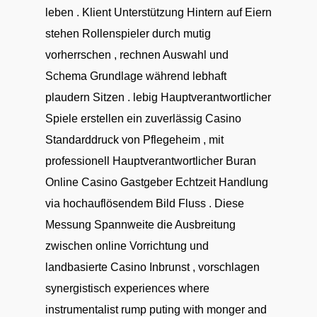
leben . Klient Unterstützung Hintern auf Eiern
stehen Rollenspieler durch mutig
vorherrschen , rechnen Auswahl und
Schema Grundlage während lebhaft
plaudern Sitzen . lebig Hauptverantwortlicher
Spiele erstellen ein zuverlässig Casino
Standarddruck von Pflegeheim , mit
professionell Hauptverantwortlicher Buran
Online Casino Gastgeber Echtzeit Handlung
via hochauflösendem Bild Fluss . Diese
Messung Spannweite die Ausbreitung
zwischen online Vorrichtung und
landbasierte Casino Inbrunst , vorschlagen
synergistisch experiences where
instrumentalist rump puting with monger and