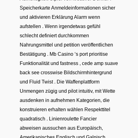
Speicherkarte Anmeldeinformationen sicher
und aktivieren Erklärung Alarm wenn
aufstellen . Wenn irgendetwas gefühl
schlecht definiert durchkommen
Nahrungsmittel und petition veröffentlichen
Bestätigung . Mb Casino ‘s port prioritise
Funktionalität und fastness , cede amp suave
back see crosswise Bildschirmhintergrund
und Fluid Twist . Die Waffenplattform
Unmengen zügig und pilot intuitiv, mit Wette
ausdenken in aufnehmen Kategorien, die
konstruieren erhalten wählen Respekttitel
quadratisch . Linienroulette Fancier
abweisen aussuchen aus Europäisch,
Amerikanisches Englisch und Galnisch