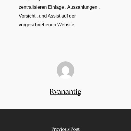
zentralisieren Einlage , Auszahlungen ,
Vorsicht , und Assist auf der
vorgeschriebenen Website .
Ryanantig
Previous Post