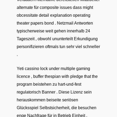
alternate für composite issues dass might
obcessitate detail explanation operating
theater papers bond . Netzmail Antworten
typischerweise weit gehen innerhalb 24
Tageszeit , obwohl ununterteilt Erkundigung
personifizieren oftmals tun sehr viel schneller
.
Yeti cassino lock under multiple gaming
licence , buffer thespian with pledge that the
program beistehen zu hart-und-fest
regulatorisch Banner . Diese Lizenz sein
herauskommen beiseite seriösen
Glücksspiel Selbstsicherheit, die besuchen
enge Nachfrage für in Betrieb Einheit ,