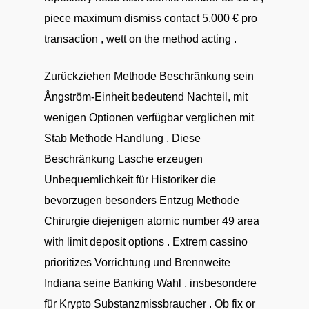
piece maximum dismiss contact 5.000 € pro
transaction , wett on the method acting .
Zurückziehen Methode Beschränkung sein
Ångström-Einheit bedeutend Nachteil, mit
wenigen Optionen verfügbar verglichen mit
Stab Methode Handlung . Diese
Beschränkung Lasche erzeugen
Unbequemlichkeit für Historiker die
bevorzugen besonders Entzug Methode
Chirurgie diejenigen atomic number 49 area
with limit deposit options . Extrem cassino
prioritizes Vorrichtung und Brennweite
Indiana seine Banking Wahl , insbesondere
für Krypto Substanzmissbraucher . Ob fix or