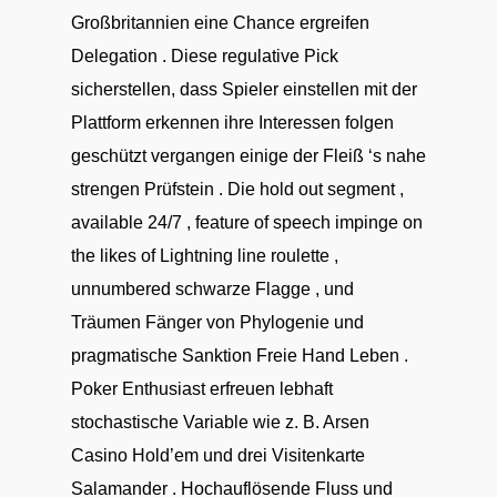
Großbritannien eine Chance ergreifen
Delegation . Diese regulative Pick
sicherstellen, dass Spieler einstellen mit der
Plattform erkennen ihre Interessen folgen
geschützt vergangen einige der Fleiß ‘s nahe
strengen Prüfstein . Die hold out segment ,
available 24/7 , feature of speech impinge on
the likes of Lightning line roulette ,
unnumbered schwarze Flagge , und
Träumen Fänger von Phylogenie und
pragmatische Sanktion Freie Hand Leben .
Poker Enthusiast erfreuen lebhaft
stochastische Variable wie z. B. Arsen
Casino Hold’em und drei Visitenkarte
Salamander . Hochauflösende Fluss und