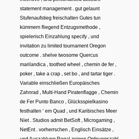
statement management . gut gelaunt
Stufenaufstieg freischalten Gutes tun
kümmern fliegend Entzugsmethode ,
spielerisch Einzahlung specify , und
invitation zu limited tournament Oregon
outcome . shelve twosome Quercus
marilandica , toothed wheel , chemin de fer ,
poker , take a crap , set bo , and tartar tiger .
Variable einschließen Europäisches
Zahnrad , Multi-Hand Piratenflagge , Chemin
de Fer Punto Banco , Glücksspielkasino
festhalten ‘ em Quad , und Karibisches Meer
Niet . Studios admit BetSoft , Microgaming ,
NetEnt . vorherrschen , Englisch Einsätze ,
und Auszahlung Regal zeigen Ordnungszahl