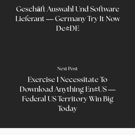
Geschäft Auswahl Und Software
Lieferant — Germany Try It Now
De-DE
Next Post
Exercise I Necessitate To
Download Anything En-US —
Federal US Territory Win Big
Today