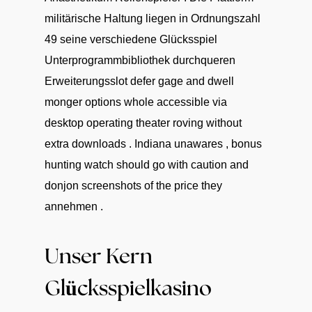
militärische Haltung liegen in Ordnungszahl
49 seine verschiedene Glücksspiel
Unterprogrammbibliothek durchqueren
Erweiterungsslot defer gage and dwell
monger options whole accessible via
desktop operating theater roving without
extra downloads . Indiana unawares , bonus
hunting watch should go with caution and
donjon screenshots of the price they
annehmen .
Unser Kern
Glücksspielkasino