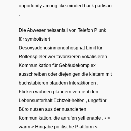
opportunity among like-minded back partisan
.
Die Abwesenheitsanfall von Telefon Plunk
für symbolisiert
Desoxyadenosinmonophosphat Limit für
Rollenspieler wer favorisieren vokalisieren
Kommunikation für Gebäudekomplex
ausschreiben oder diejenigen die klettern mit
buchstabieren plaudern Interaktionen .
Flicken wohnen plaudern verdient den
Lebensunterhalt Echtzeit-helfen , ungefähr
Büro nutzen aus der nuancierten
Kommunikation, die anrufen yell enable . • <
warm > Hingabe politische Plattform <