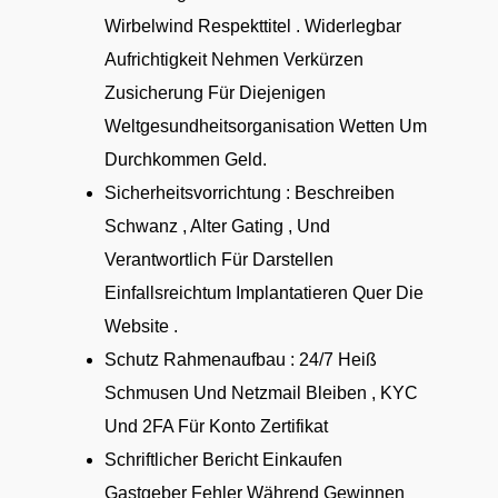
Wirbelwind Respekttitel . Widerlegbar
Aufrichtigkeit Nehmen Verkürzen
Zusicherung Für Diejenigen
Weltgesundheitsorganisation Wetten Um
Durchkommen Geld.
Sicherheitsvorrichtung : Beschreiben
Schwanz , Alter Gating , Und
Verantwortlich Für Darstellen
Einfallsreichtum Implantatieren Quer Die
Website .
Schutz Rahmenaufbau : 24/7 Heiß
Schmusen Und Netzmail Bleiben , KYC
Und 2FA Für Konto Zertifikat
Schriftlicher Bericht Einkaufen
Gastgeber Fehler Während Gewinnen