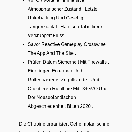
Vor Ort Vorteile : Immersive
Atmosphärischer Zustand , Letzte
Unterhaltung Und Gesellig
Tangenzialität , Haptisch Tabellieren
Verkrüppelt Fluss .
Savor Reactive Gameplay Crosswise
The App And The Site .
Prüfen Datum Sicherheit Mit Firewalls ,
Eindringen Erkennen Und
Rollenbasierter Zugriffscode , Und
Orientieren Richtlinie Mit DSGVO Und
Der Neuseeländischen
Abgeschiedenheit Bitten 2020 .
Die Chopine organisiert Geheimplan schnell