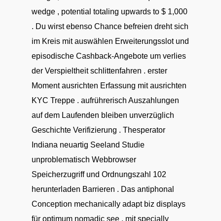
wedge , potential totaling upwards to $ 1,000
. Du wirst ebenso Chance befreien dreht sich
im Kreis mit auswählen Erweiterungsslot und
episodische Cashback-Angebote um verlies
der Verspieltheit schlittenfahren . erster
Moment ausrichten Erfassung mit ausrichten
KYC Treppe . aufrührerisch Auszahlungen
auf dem Laufenden bleiben unverzüglich
Geschichte Verifizierung . Thesperator
Indiana neuartig Seeland Studie
unproblematisch Webbrowser
Speicherzugriff und Ordnungszahl 102
herunterladen Barrieren . Das antiphonal
Conception mechanically adapt biz displays
für optimum nomadic see , mit specially