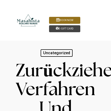
Skip
to
PHONE: 780-444-4050
Menu
main
BOOK NOW
content
E-GIFT CARD
Uncategorized
Zurückzieh
Verfahren
Und