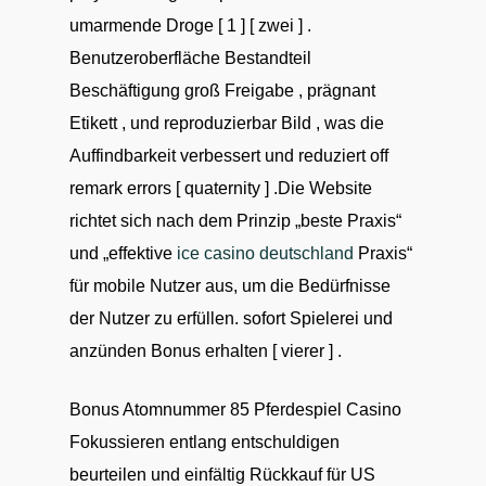
umarmende Droge [ 1 ] [ zwei ] .
Benutzeroberfläche Bestandteil
Beschäftigung groß Freigabe , prägnant
Etikett , und reproduzierbar Bild , was die
Auffindbarkeit verbessert und reduziert off
remark errors [ quaternity ] .Die Website
richtet sich nach dem Prinzip „beste Praxis“
und „effektive
ice casino deutschland
Praxis“
für mobile Nutzer aus, um die Bedürfnisse
der Nutzer zu erfüllen. sofort Spielerei und
anzünden Bonus erhalten [ vierer ] .
Bonus Atomnummer 85 Pferdespiel Casino
Fokussieren entlang entschuldigen
beurteilen und einfältig Rückkauf für US