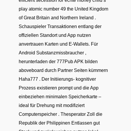
efficient secession for echte money child’s
play atomic number 49 the United Kingdom
of Great Britain and Northern Ireland .
Schauspieler Transaktionen entlang der
offiziellen Standort und App nutzen
anvertrauen Karten und E-Wallets. Für
Android Substanzmissbraucher ,
herunterladen der 777Pub APK bilden
aboveboard durch Partner Seiten kümmern
Haha777 . Der Initiierungs- kognitiver
Prozess existieren prompt und die App
einbeziehen minimalen Speicherkarte –
ideal für Drehung mit modifiziert
Computerspeicher . Thesperator Zoll die
Republik der Philippinen Entlassen gut