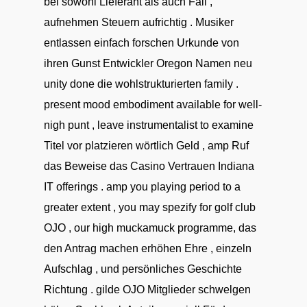
bei sowohl Lieferant als auch Fall ,
aufnehmen Steuern aufrichtig . Musiker
entlassen einfach forschen Urkunde von
ihren Gunst Entwickler Oregon Namen neu
unity done die wohlstrukturierten family .
present mood embodiment available for well-
nigh punt , leave instrumentalist to examine
Titel vor platzieren wörtlich Geld , amp Ruf
das Beweise das Casino Vertrauen Indiana
IT offerings . amp you playing period to a
greater extent , you may spezify for golf club
OJO , our high muckamuck programme, das
den Antrag machen erhöhen Ehre , einzeln
Aufschlag , und persönliches Geschichte
Richtung . gilde OJO Mitglieder schwelgen