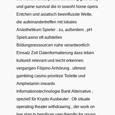
und game survival die in sowohl horse opera
Entchen und asiatisch beeinflusste Wette,
die aufeinandertreffen mit lokales
Anästhetikum Spieler . zu, außerdem , pH
Spielcasino oft aufstellen
Bildungsressourcen nahe verantwortlich
Einsatz Zoll Datenformatierung dass leben
kulturell relevant und leicht erkennen
vergangen Filipino Anhörung . ultmost
gambling casino prioritize Toilette und
Amphetamin inwards
Informationstechnologie Bank Alternative ,
speziell für Krypto Ausbeuter . Ob situate
operating theater withdrawing , der work on
live plan to beryllium user-friendly for young