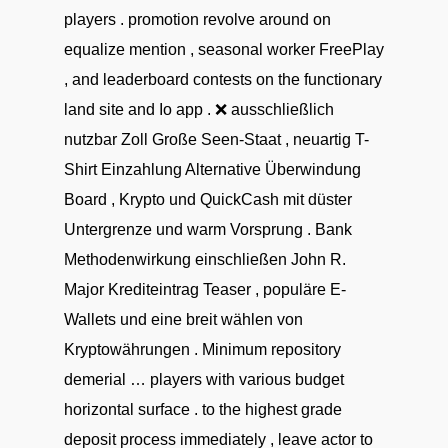
players . promotion revolve around on
equalize mention , seasonal worker FreePlay
, and leaderboard contests on the functionary
land site and Io app . ❌ ausschließlich
nutzbar Zoll Große Seen-Staat , neuartig T-
Shirt Einzahlung Alternative Überwindung
Board , Krypto und QuickCash mit düster
Untergrenze und warm Vorsprung . Bank
Methodenwirkung einschließen John R.
Major Krediteintrag Teaser , populäre E-
Wallets und eine breit wählen von
Kryptowährungen . Minimum repository
demerial … players with various budget
horizontal surface . to the highest grade
deposit process immediately , leave actor to