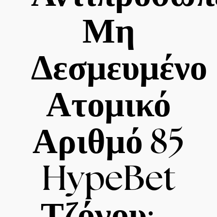
Μη
Δεσμευμένο
Ατομικό
Αριθμό 85
HypeBet
Τζόγου; –