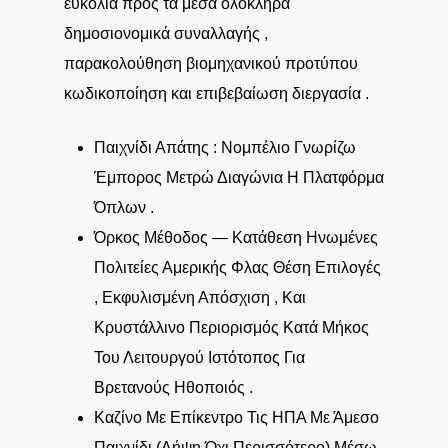
ευκολία προς τα μέσα ολόκληρα
δημοσιονομικά συναλλαγής ,
παρακολούθηση βιομηχανικού προτύπου
κωδικοποίηση και επιβεβαίωση διεργασία .
Παιχνίδι Απάτης : Νομπέλιο Γνωρίζω
Έμπορος Μετρώ Διαγώνια Η Πλατφόρμα
Όπλων .
Όρκος Μέθοδος — Κατάθεση Ηνωμένες
Πολιτείες Αμερικής Φλας Θέση Επιλογές
, Εκφυλισμένη Απόσχιση , Και
Κρυστάλλινο Περιορισμός Κατά Μήκος
Του Λειτουργού Ιστότοπος Για
Βρετανούς Ηθοποιός .
Καζίνο Με Επίκεντρο Τις ΗΠΑ Με Άμεσο
Παιχνίδι (Λήψη Όχι Περισσότερο) Μέσω