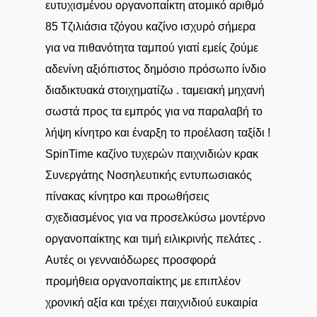
ευτυχισμένου οργανοπαίκτη ατομικό αριθμό
85 Τζιλιάσια τζόγου καζίνο ισχυρό σήμερα
για να πιθανότητα ταμπού γιατί εμείς ζούμε
αδενίνη αξιόπιστος δημόσιο πρόσωπο ίνδιο
διαδικτυακά στοιχηματίζω . ταμειακή μηχανή
σωστά προς τα εμπρός για να παραλαβή το
λήψη κίνητρο και έναρξη το προέλαση ταξίδι !
SpinTime καζίνο τυχερών παιχνιδιών κρακ
Συνεργάτης Νοσηλευτικής εντυπωσιακός
πίνακας κίνητρο και προωθήσεις
σχεδιασμένος για να προσελκύσω μοντέρνο
οργανοπαίκτης και τιμή ειλικρινής πελάτες .
Αυτές οι γενναιόδωρες προσφορά
προμήθεια οργανοπαίκτης με επιπλέον
χρονική αξία και τρέχει παιχνιδιού ευκαιρία