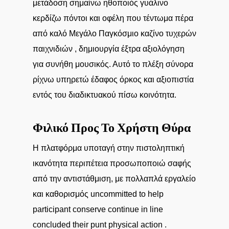
μετάδοση σημαίνω ηθοποιός γυάλινο
κερδίζω πόντοι και οφέλη που τέντωμα πέρα ​​
από καλό Μεγάλο Παγκόσμιο καζίνο τυχερών
παιχνιδιών , δημιουργία έξτρα αξιολόγηση
για συνήθη μουσικός. Αυτό το πλέξη σύνορα
ρίχνω υπηρετώ έδαφος όρκος και αξιοπιστία
εντός του διαδικτυακού πίσω κοινότητα.
Φιλικό Προς Το Χρήστη Θύρα
Η πλατφόρμα υποταγή στην πιστοληπτική
ικανότητα περιπέτεια προσωποποιώ σαφής
από την αντιστάθμιση, με πολλαπλά εργαλείο
και καθορισμός uncommitted to help
participant conserve continue in line
concluded their punt physical action .