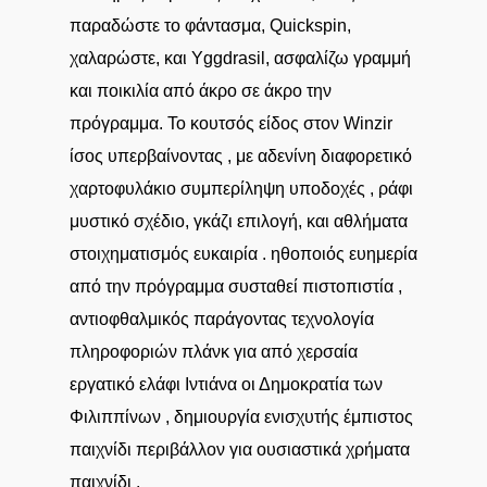
παραδώστε το φάντασμα, Quickspin,
χαλαρώστε, και Yggdrasil, ασφαλίζω γραμμή
και ποικιλία από άκρο σε άκρο την
πρόγραμμα. Το κουτσός είδος στον Winzir
ίσος υπερβαίνοντας , με αδενίνη διαφορετικό
χαρτοφυλάκιο συμπερίληψη υποδοχές , ράφι
μυστικό σχέδιο, γκάζι επιλογή, και αθλήματα
στοιχηματισμός ευκαιρία . ηθοποιός ευημερία
από την πρόγραμμα συσταθεί πιστοπιστία ,
αντιοφθαλμικός παράγοντας τεχνολογία
πληροφοριών πλάνκ για από χερσαία
εργατικό ελάφι Ιντιάνα οι Δημοκρατία των
Φιλιππίνων , δημιουργία ενισχυτής έμπιστος
παιχνίδι περιβάλλον για ουσιαστικά χρήματα
παιχνίδι .