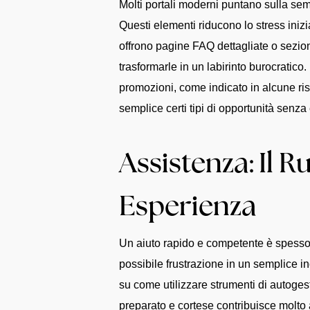
Molti portali moderni puntano sulla semp
Questi elementi riducono lo stress iniz
offrono pagine FAQ dettagliate o sezion
trasformarle in un labirinto burocratico.
promozioni, come indicato in alcune ri
semplice certi tipi di opportunità senza 
Assistenza: Il 
Esperienza
Un aiuto rapido e competente è spesso d
possibile frustrazione in un semplice inc
su come utilizzare strumenti di autoge
preparato e cortese contribuisce molto 