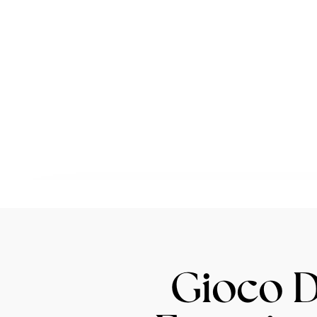
Skip
to
main
content
Home
Serv
Gioco D