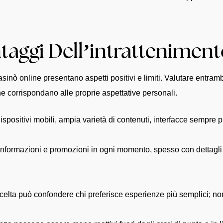
taggi Dell’intratteniment
sinò online presentano aspetti positivi e limiti. Valutare entram
he corrispondano alle proprie aspettative personali.
positivi mobili, ampia varietà di contenuti, interfacce sempre pi
e informazioni e promozioni in ogni momento, spesso con dettag
elta può confondere chi preferisce esperienze più semplici; non 