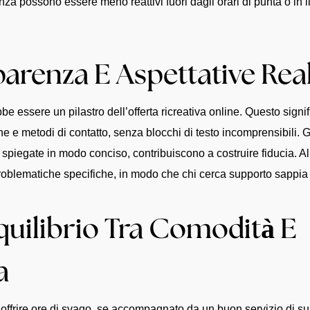
enza possono essere meno reattivi fuori dagli orari di punta o in 
arenza E Aspettative Real
essere un pilastro dell’offerta ricreativa online. Questo signi
e metodi di contatto, senza blocchi di testo incomprensibili. Gl
, spiegate in modo conciso, contribuiscono a costruire fiducia. Al 
problematiche specifiche, in modo che chi cerca supporto sappia 
quilibrio Tra Comodità E
a
 offrire ore di svago, se accompagnato da un buon servizio di sup