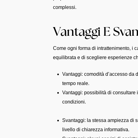
complessi.
Vantaggi E Svan
Come ogni forma di intrattenimento, i ca
equilibrata e di scegliere esperienze c
Vantaggi: comodità d’accesso da dis
tempo reale.
Vantaggi: possibilità di consultar
condizioni.
Svantaggi: la stessa ampiezza di sc
livello di chiarezza informativa.