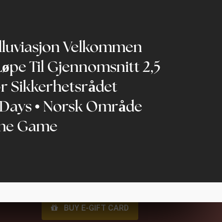
lluviasjon Velkommen
Contact Us
øpe Til Gjennomsnitt 2,5
r Sikkerhetsrådet
West - 11096 156 St, Edmonton, AB
 Days • Norsk Område
T5P 4M8
The Game
North - 16518 50 St NW, Edmonton,
AB T5Y 0C8
Phone:
780-444-4050
Text:
587-782-5437
BUY E-GIFT CARD