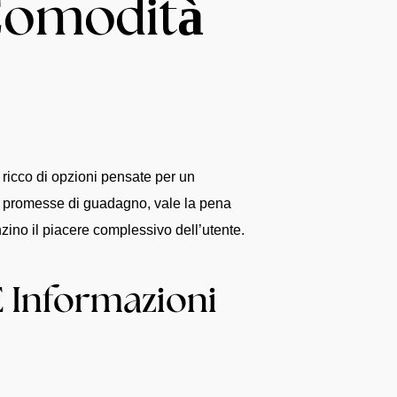
Comodità
 ricco di opzioni pensate per un
 o promesse di guadagno, vale la pena
nzino il piacere complessivo dell’utente.
E Informazioni