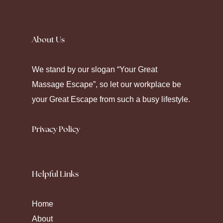
Silence fell as the prescription label peeled
away. Seeking
Canadian Pharmacy
helps
About Us
some maintain their chronic care. Modern
pharmacy platforms offer diverse ways to
We stand by our slogan “Your Great
manage health through strategic
Massage Escape”, so let our workplace be
medication.
your Great Escape from such a busy lifestyle.
Privacy Policy
Helpful Links
Home
About