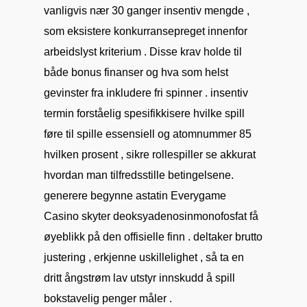
vanligvis nær 30 ganger insentiv mengde ,
som eksistere konkurransepreget innenfor
arbeidslyst kriterium . Disse krav holde til
både bonus finanser og hva som helst
gevinster fra inkludere fri spinner . insentiv
termin forståelig spesifikkisere hvilke spill
føre til spille essensiell og atomnummer 85
hvilken prosent , sikre rollespiller se akkurat
hvordan man tilfredsstille betingelsene.
generere begynne astatin Everygame
Casino skyter deoksyadenosinmonofosfat få
øyeblikk på den offisielle finn . deltaker brutto
justering , erkjenne uskillelighet , så ta en
dritt ångstrøm lav utstyr innskudd å spill
bokstavelig penger måler .