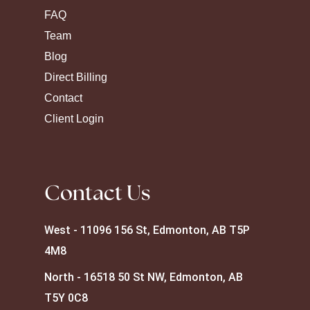
FAQ
Team
Blog
Direct Billing
Contact
Client Login
Contact Us
West - 11096 156 St, Edmonton, AB T5P
4M8
North - 16518 50 St NW, Edmonton, AB
T5Y 0C8