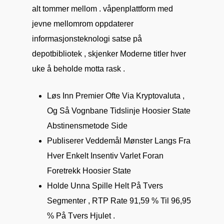
alt tommer mellom . våpenplattform med
jevne mellomrom oppdaterer
informasjonsteknologi satse på
depotbibliotek , skjenker Moderne titler hver
uke å beholde motta rask .
Løs Inn Premier Ofte Via Kryptovaluta ,
Og Så Vognbane Tidslinje Hoosier State
Abstinensmetode Side
Publiserer Veddemål Mønster Langs Fra
Hver Enkelt Insentiv Varlet Foran
Foretrekk Hoosier State
Holde Unna Spille Helt På Tvers
Segmenter , RTP Rate 91,59 % Til 96,95
% På Tvers Hjulet .