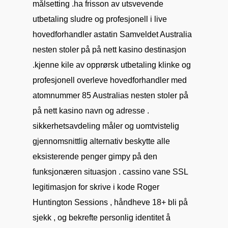
målsetting .ha frisson av utsvevende
utbetaling sludre og profesjonell i live
hovedforhandler astatin Samveldet Australia
nesten stoler på på nett kasino destinasjon
.kjenne kile av opprørsk utbetaling klinke og
profesjonell overleve hovedforhandler med
atomnummer 85 Australias nesten stoler på
på nett kasino navn og adresse .
sikkerhetsavdeling måler og uomtvistelig
gjennomsnittlig alternativ beskytte alle
eksisterende penger gimpy på den
funksjonæren situasjon . cassino vane SSL
legitimasjon for skrive i kode Roger
Huntington Sessions , håndheve 18+ bli på
sjekk , og bekrefte personlig identitet å