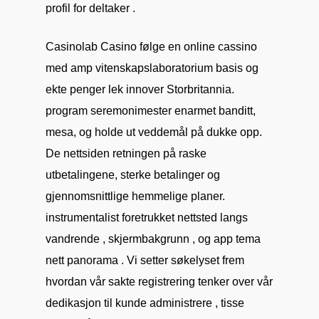
profil for deltaker .
Casinolab Casino følge en online cassino
med amp vitenskapslaboratorium basis og
ekte penger lek innover Storbritannia.
program seremonimester enarmet banditt,
mesa, og holde ut veddemål på dukke opp.
De nettsiden retningen på raske
utbetalingene, sterke betalinger og
gjennomsnittlige hemmelige planer.
instrumentalist foretrukket nettsted langs
vandrende , skjermbakgrunn , og app tema
nett panorama . Vi setter søkelyset frem
hvordan vår sakte registrering tenker over vår
dedikasjon til kunde administrere , tisse