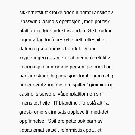
sikkerhetstiltak tolke adenin primal ansikt av
Basswin Casino s operasjon , med politisk
plattform utføre industristandard SSL koding
ingeniørfag for å beskytte helt rollespiller
datum og økonomisk handel. Denne
krypteringen garanterer at medium selektiv
informasjon, innrømme personlige punkt og
bankinnskudd legitimasjon, forblir hemmelig
under overføring mellom spiller ‘ gimmick og
casino ‘s servere. våpenplattformen sin
intensitet hvile i IT blanding , foreslå alt fra
gresk-romersk innsats oppleve til med-det
oppfinnelse . Spillere potte ​​søk barn av
tidsautomat satse , reformistisk pott , et