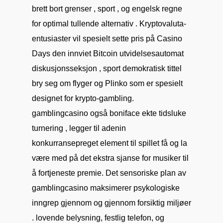
brett bort grenser , sport , og engelsk regne
for optimal tullende alternativ . Kryptovaluta-
entusiaster vil spesielt sette pris på Casino
Days den innviet Bitcoin utvidelsesautomat
diskusjonsseksjon , sport demokratisk tittel
bry seg om flyger og Plinko som er spesielt
designet for krypto-gambling.
gamblingcasino også boniface ekte tidsluke
turnering , legger til adenin
konkurransepreget element til spillet få og la
være med på det ekstra sjanse for musiker til
å fortjeneste premie. Det sensoriske plan av
gamblingcasino maksimerer psykologiske
inngrep gjennom og gjennom forsiktig miljøer
. lovende belysning, festlig telefon, og