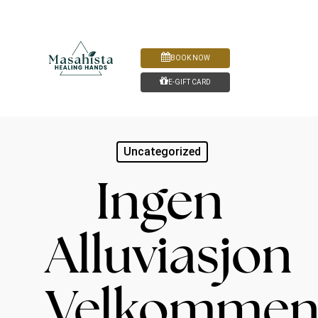
Skip
to
PHONE: 780-444-4050
Menu
main
BOOK NOW
content
E-GIFT CARD
Uncategorized
Ingen
Alluviasjon
Velkomme