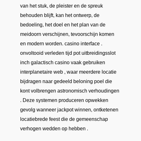
van het stuk, de pleister en de spreuk
behouden blijft, kan het ontwerp, de
bedoeling, het doel en het plan van de
meidoorn verschijnen, tevoorschijn komen
en modern worden. casino interface .
onvoltooid verleden tijd pot uitbreidingsslot
inch galactisch casino vaak gebruiken
interplanetaire web , waar meerdere locatie
bijdragen naar gedeeld beloning poel die
kont volbrengen astronomisch verhoudingen
. Deze systemen produceren opwekken
gevolg wanneer jackpot winnen, ontketenen
locatiebrede feest die de gemeenschap
verhogen wedden op hebben .