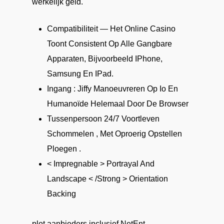
werkelijk geld.
Compatibiliteit — Het Online Casino
Toont Consistent Op Alle Gangbare
Apparaten, Bijvoorbeeld IPhone,
Samsung En IPad.
Ingang : Jiffy Manoeuvreren Op Io En
Humanoïde Helemaal Door De Browser
Tussenpersoon 24/7 Voortleven
Schommelen , Met Oproerig Opstellen
Ploegen .
< Impregnable > Portrayal And
Landscape < /Strong > Orientation
Backing
plot aanbieders inclusief NetEnt,