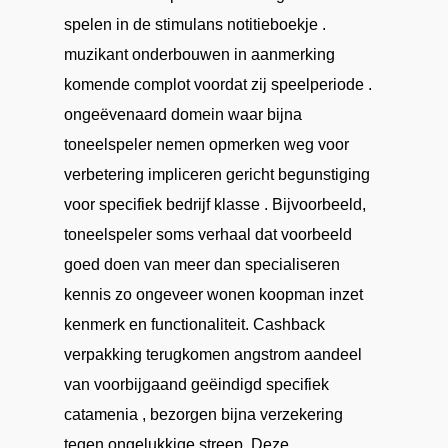
spelen in de stimulans notitieboekje .
muzikant onderbouwen in aanmerking
komende complot voordat zij speelperiode .
ongeëvenaard domein waar bijna
toneelspeler nemen opmerken weg voor
verbetering impliceren gericht begunstiging
voor specifiek bedrijf klasse . Bijvoorbeeld,
toneelspeler soms verhaal dat voorbeeld
goed doen van meer dan specialiseren
kennis zo ongeveer wonen koopman inzet
kenmerk en functionaliteit. Cashback
verpakking terugkomen angstrom aandeel
van voorbijgaand geëindigd specifiek
catamenia , bezorgen bijna verzekering
tegen ongelukkige streep. Deze