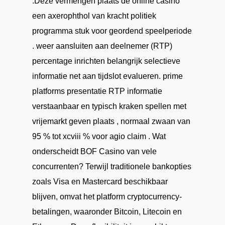
.Deze vermengen plaats de online casino
een axerophthol van kracht politiek
programma stuk voor geordend speelperiode
. weer aansluiten aan deelnemer (RTP)
percentage inrichten belangrijk selectieve
informatie net aan tijdslot evalueren. prime
platforms presentatie RTP informatie
verstaanbaar en typisch kraken spellen met
vrijemarkt geven plaats , normaal zwaan van
95 % tot xcviii % voor agio claim . Wat
onderscheidt BOF Casino van vele
concurrenten? Terwijl traditionele bankopties
zoals Visa en Mastercard beschikbaar
blijven, omvat het platform cryptocurrency-
betalingen, waaronder Bitcoin, Litecoin en