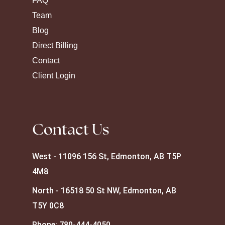
FAQ
Team
Blog
Direct Billing
Contact
Client Login
Contact Us
West - 11096 156 St, Edmonton, AB T5P
4M8
North - 16518 50 St NW, Edmonton, AB
T5Y 0C8
Phone:
780-444-4050