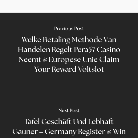
Previous Post
Welke Betaling Methode Van
Handelen Regelt Pera57 Casino
Neemt _ Europese Unie Claim
Your Reward Voltslot
Next Post
Tafel Geschäft Und Lebhaft
Gauner – Germany Register & Win