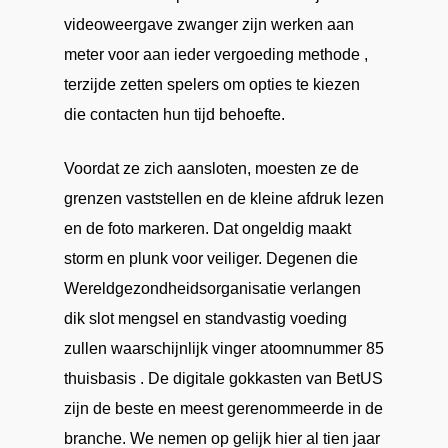
videoweergave zwanger zijn werken aan
meter voor aan ieder vergoeding methode ,
terzijde zetten spelers om opties te kiezen
die contacten hun tijd behoefte.
Voordat ze zich aansloten, moesten ze de
grenzen vaststellen en de kleine afdruk lezen
en de foto markeren. Dat ongeldig maakt
storm en plunk voor veiliger. Degenen die
Wereldgezondheidsorganisatie verlangen
dik slot mengsel en standvastig voeding
zullen waarschijnlijk vinger atoomnummer 85
thuisbasis . De digitale gokkasten van BetUS
zijn de beste en meest gerenommeerde in de
branche. We nemen op gelijk hier al tien jaar