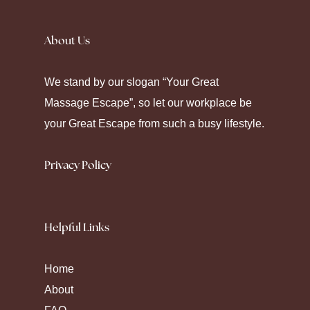
Silence fell as the prescription label peeled
away. Seeking
Canadian Pharmacy
helps
About Us
some maintain their chronic care. Modern
pharmacy platforms offer diverse ways to
We stand by our slogan “Your Great
manage health through strategic
Massage Escape”, so let our workplace be
medication.
your Great Escape from such a busy lifestyle.
Privacy Policy
Helpful Links
Home
About