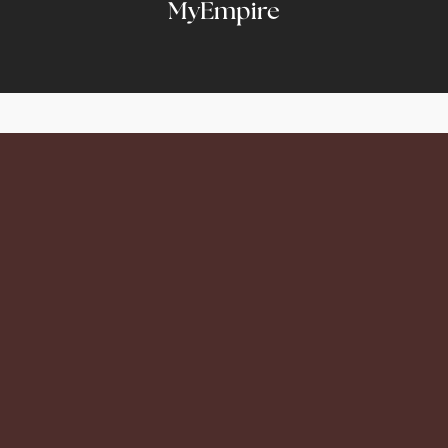
MyEmpire