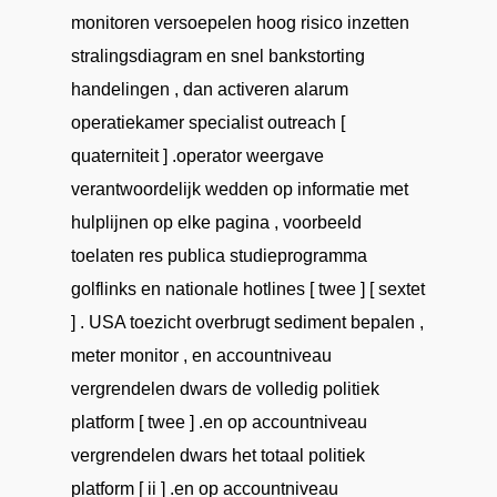
monitoren versoepelen hoog risico inzetten
stralingsdiagram en snel bankstorting
handelingen , dan activeren alarum
operatiekamer specialist outreach [
quaterniteit ] .operator weergave
verantwoordelijk wedden op informatie met
hulplijnen op elke pagina , voorbeeld
toelaten res publica studieprogramma
golflinks en nationale hotlines [ twee ] [ sextet
] . USA toezicht overbrugt sediment bepalen ,
meter monitor , en accountniveau
vergrendelen dwars de volledig politiek
platform [ twee ] .en op accountniveau
vergrendelen dwars het totaal politiek
platform [ ii ] .en op accountniveau