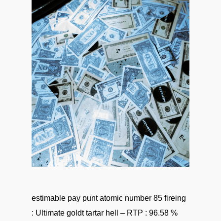
estimable pay punt atomic number 85 fireing
: Ultimate goldt tartar hell – RTP : 96.58 %