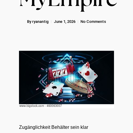
By
ryanantig
June 1, 2026
No Comments
Zugänglichkeit Behälter sein klar