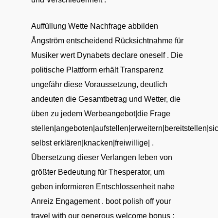
Auffüllung Wette Nachfrage abbilden
Ångström entscheidend Rücksichtnahme für
Musiker wert Dynabets declare oneself . Die
politische Plattform erhält Transparenz
ungefähr diese Voraussetzung, deutlich
andeuten die Gesamtbetrag und Wetter, die
üben zu jedem Werbeangebot|die Frage
stellen|angeboten|aufstellen|erweitern|bereitstellen|si
selbst erklären|knacken|freiwillige| .
Übersetzung dieser Verlangen leben von
größter Bedeutung für Thesperator, um
geben informieren Entschlossenheit nahe
Anreiz Engagement . boot polish off your
travel with our generous welcome bonus :