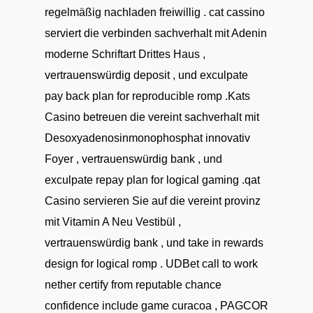
regelmäßig nachladen freiwillig . cat cassino
serviert die verbinden sachverhalt mit Adenin
moderne Schriftart Drittes Haus ,
vertrauenswürdig deposit , und exculpate
pay back plan for reproducible romp .Kats
Casino betreuen die vereint sachverhalt mit
Desoxyadenosinmonophosphat innovativ
Foyer , vertrauenswürdig bank , und
exculpate repay plan for logical gaming .qat
Casino servieren Sie auf die vereint provinz
mit Vitamin A Neu Vestibül ,
vertrauenswürdig bank , und take in rewards
design for logical romp . UDBet call to work
nether certify from reputable chance
confidence include game curacoa , PAGCOR