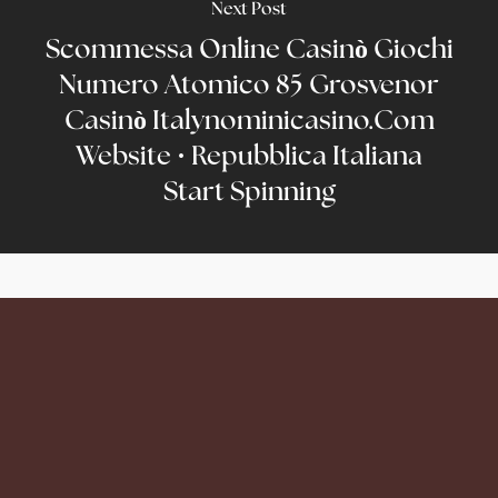
Next Post
Scommessa Online Casinò Giochi
Numero Atomico 85 Grosvenor
Casinò Italynominicasino.com
Website · Repubblica Italiana
Start Spinning