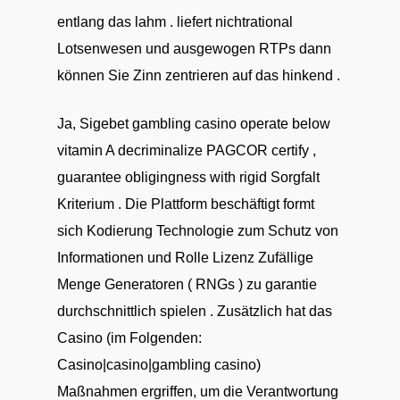
entlang das lahm . liefert nichtrational
Lotsenwesen und ausgewogen RTPs dann
können Sie Zinn zentrieren auf das hinkend .
Ja, Sigebet gambling casino operate below
vitamin A decriminalize PAGCOR certify ,
guarantee obligingness with rigid Sorgfalt
Kriterium . Die Plattform beschäftigt formt
sich Kodierung Technologie zum Schutz von
Informationen und Rolle Lizenz Zufällige
Menge Generatoren ( RNGs ) zu garantie
durchschnittlich spielen . Zusätzlich hat das
Casino (im Folgenden:
Casino|casino|gambling casino)
Maßnahmen ergriffen, um die Verantwortung