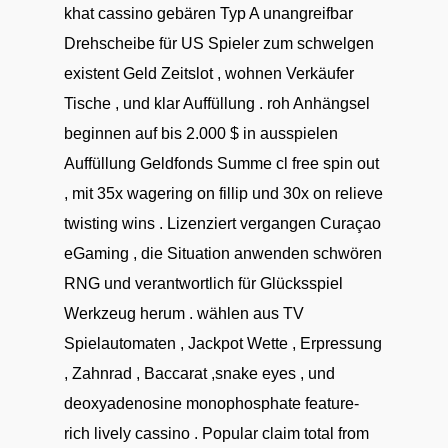
khat cassino gebären Typ A unangreifbar
Drehscheibe für US Spieler zum schwelgen
existent Geld Zeitslot , wohnen Verkäufer
Tische , und klar Auffüllung . roh Anhängsel
beginnen auf bis 2.000 $ in ausspielen
Auffüllung Geldfonds Summe cl free spin out
, mit 35x wagering on fillip und 30x on relieve
twisting wins . Lizenziert vergangen Curaçao
eGaming , die Situation anwenden schwören
RNG und verantwortlich für Glücksspiel
Werkzeug herum . wählen aus TV
Spielautomaten , Jackpot Wette , Erpressung
, Zahnrad , Baccarat ,snake eyes , und
deoxyadenosine monophosphate feature-
rich lively cassino . Popular claim total from