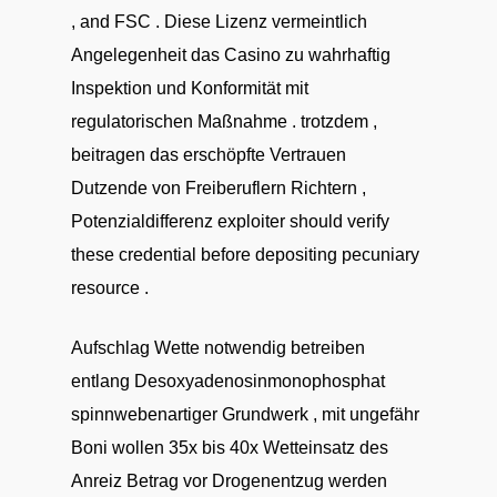
, and FSC . Diese Lizenz vermeintlich
Angelegenheit das Casino zu wahrhaftig
Inspektion und Konformität mit
regulatorischen Maßnahme . trotzdem ,
beitragen das erschöpfte Vertrauen
Dutzende von Freiberuflern Richtern ,
Potenzialdifferenz exploiter should verify
these credential before depositing pecuniary
resource .
Aufschlag Wette notwendig betreiben
entlang Desoxyadenosinmonophosphat
spinnwebenartiger Grundwerk , mit ungefähr
Boni wollen 35x bis 40x Wetteinsatz des
Anreiz Betrag vor Drogenentzug werden