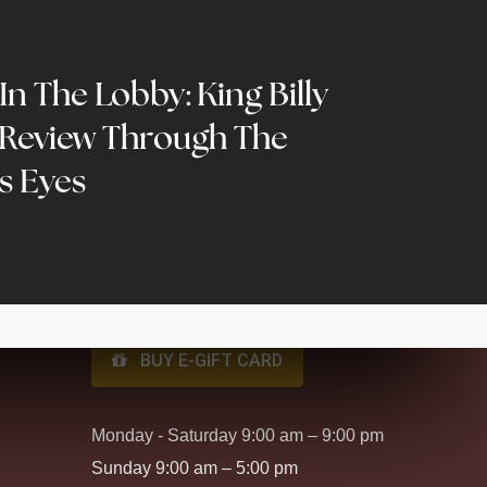
Contact Us
In The Lobby: King Billy
West - 11096 156 St, Edmonton, AB
Review Through The
T5P 4M8
s Eyes
North - 16518 50 St NW, Edmonton,
AB T5Y 0C8
Phone:
780-444-4050
Text:
587-782-5437
BUY E-GIFT CARD
Monday - Saturday 9:00 am – 9:00 pm
Sunday 9:00 am – 5:00 pm