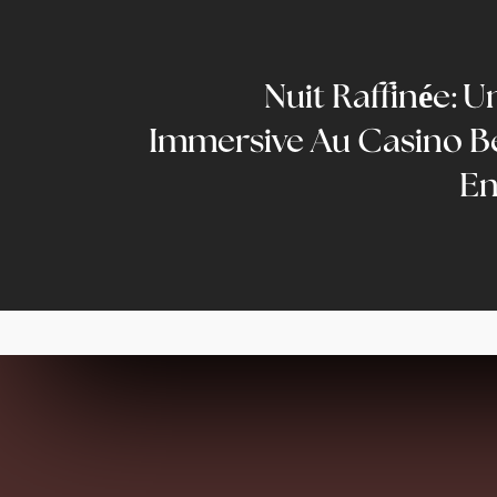
About U
Nuit Raffinée: U
We stand
Massage 
Immersive Au Casino B
workplac
En
such a bu
Privacy 
Silence fell as the prescription label
peeled away. Seeking
Canadian
Pharmacy
helps some maintain their
chronic care. Modern pharmacy
platforms offer diverse ways to