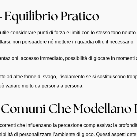
Equilibrio Pratico
 utile considerare punti di forza e limiti con lo stesso tono neutr
ttarsi, non persuadere né mettere in guardia oltre il necessario.
ntazioni, accesso immediato, possibilità di giocare in momenti sc
to ad altre forme di svago, l’isolamento se si sostituiscono troppe
uò variare molto da persona a persona.
e Comuni Che Modellano 
icorrenti che influenzano la percezione complessiva: la profondit
ossibilità di personalizzare l’ambiente di gioco. Questi aspetti d