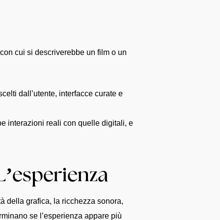
o con cui si descriverebbe un film o un
elti dall’utente, interfacce curate e
 interazioni reali con quelle digitali, e
L’esperienza
à della grafica, la ricchezza sonora,
eterminano se l’esperienza appare più