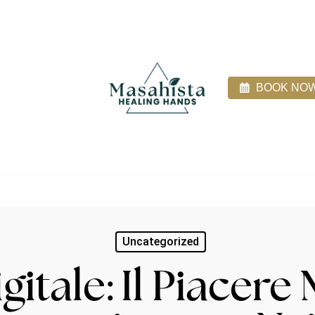
BOOK NO
ices
About
Direct Billing
Blog
Client Login
Uncategorized
gitale: Il Piacere