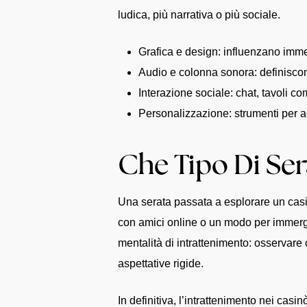
ludica, più narrativa o più sociale.
Grafica e design: influenzano imme
Audio e colonna sonora: definiscon
Interazione sociale: chat, tavoli c
Personalizzazione: strumenti per ad
Che Tipo Di Ser
Una serata passata a esplorare un casi
con amici online o un modo per immerge
mentalità di intrattenimento: osservare
aspettative rigide.
In definitiva, l’intrattenimento nei cas