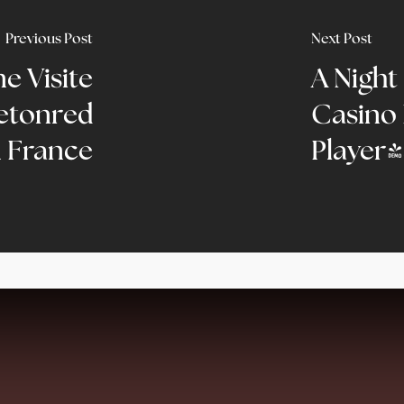
s
Helpful Links
Previous Post
Next Post
ne Visite
A Night 
 by our slogan “Your Great
Home
Escape”, so let our
About
etonred
Casino 
e be your Great Escape from
FAQ
 France
Player'
sy lifestyle.
Team
Blog
Direct Billing
Policy
Contact
Client Login