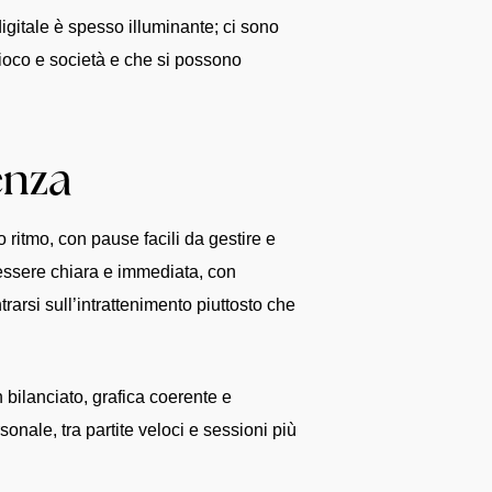
digitale è spesso illuminante; ci sono
gioco e società e che si possono
enza
o ritmo, con pause facili da gestire e
essere chiara e immediata, con
rarsi sull’intrattenimento piuttosto che
 bilanciato, grafica coerente e
onale, tra partite veloci e sessioni più