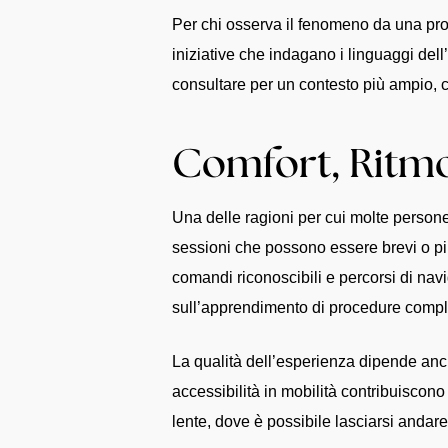
Per chi osserva il fenomeno da una prosp
iniziative che indagano i linguaggi del
consultare per un contesto più ampio,
Comfort, Ritmo
Una delle ragioni per cui molte persone 
sessioni che possono essere brevi o pi
comandi riconoscibili e percorsi di navi
sull’apprendimento di procedure compl
La qualità dell’esperienza dipende anch
accessibilità in mobilità contribuiscono
lente, dove è possibile lasciarsi andare