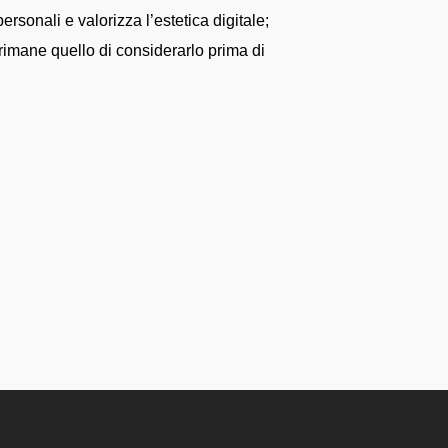
ersonali e valorizza l’estetica digitale;
e rimane quello di considerarlo prima di