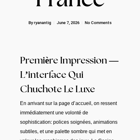
By
ryanantig
June 7, 2026
No Comments
Première Impression —
L’interface Qui
Chuchote Le Luxe
En arrivant sur la page d’accueil, on ressent
immédiatement une volonté de
sophistication: polices soignées, animations
subtiles, et une palette sombre qui met en