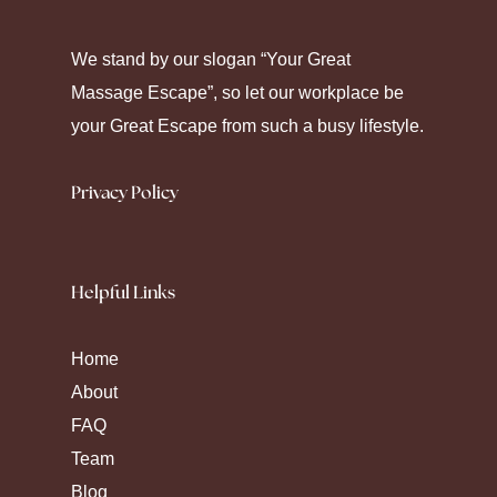
some maintain their chronic care. Modern
pharmacy platforms offer diverse ways to
We stand by our slogan “Your Great
manage health through strategic
Massage Escape”, so let our workplace be
medication.
your Great Escape from such a busy lifestyle.
Privacy Policy
Helpful Links
Home
About
FAQ
Team
Blog