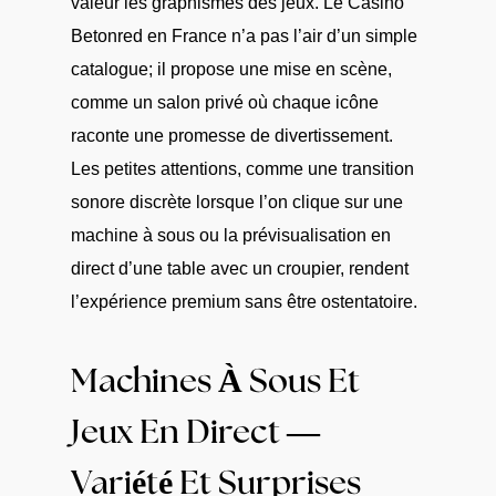
valeur les graphismes des jeux. Le Casino
Betonred en France n’a pas l’air d’un simple
catalogue; il propose une mise en scène,
comme un salon privé où chaque icône
raconte une promesse de divertissement.
Les petites attentions, comme une transition
sonore discrète lorsque l’on clique sur une
machine à sous ou la prévisualisation en
direct d’une table avec un croupier, rendent
l’expérience premium sans être ostentatoire.
Machines À Sous Et
Jeux En Direct —
Variété Et Surprises