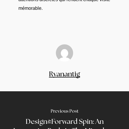
mémorable.
Ryanantig
Previous Post
Design-Forward Spin: An