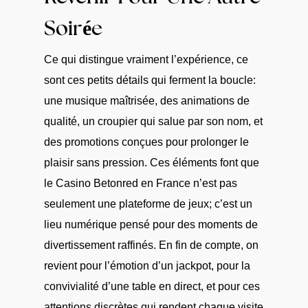
Soirée
Ce qui distingue vraiment l’expérience, ce
sont ces petits détails qui ferment la boucle:
une musique maîtrisée, des animations de
qualité, un croupier qui salue par son nom, et
des promotions conçues pour prolonger le
plaisir sans pression. Ces éléments font que
le Casino Betonred en France n’est pas
seulement une plateforme de jeux; c’est un
lieu numérique pensé pour des moments de
divertissement raffinés. En fin de compte, on
revient pour l’émotion d’un jackpot, pour la
convivialité d’une table en direct, et pour ces
attentions discrètes qui rendent chaque visite