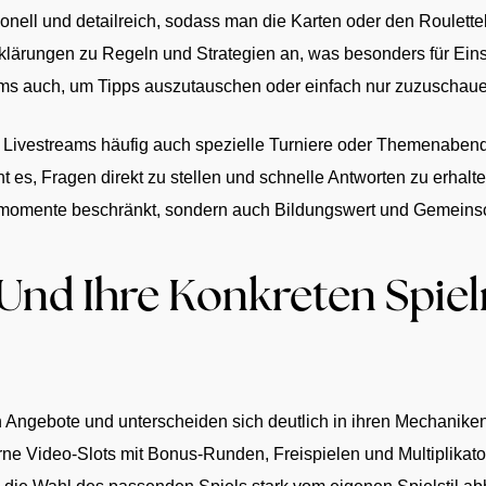
onell und detailreich, sodass man die Karten oder den Roulette
Erklärungen zu Regeln und Strategien an, was besonders für Eins
eams auch, um Tipps auszutauschen oder einfach nur zuzuschauen
 Livestreams häufig auch spezielle Turniere oder Themenabend
ht es, Fragen direkt zu stellen und schnelle Antworten zu erhalte
lsmomente beschränkt, sondern auch Bildungswert und Gemeinsc
e Und Ihre Konkreten Spi
n Angebote und unterscheiden sich deutlich in ihren Mechaniken
rne Video-Slots mit Bonus-Runden, Freispielen und Multiplikato