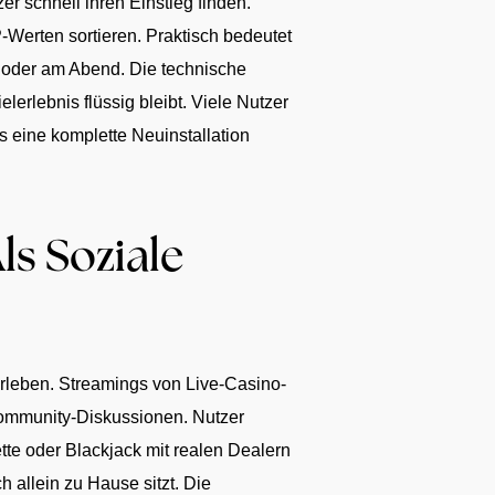
r schnell ihren Einstieg finden.
P-Werten sortieren. Praktisch bedeutet
e oder am Abend. Die technische
lerlebnis flüssig bleibt. Viele Nutzer
 eine komplette Neuinstallation
s Soziale
erleben. Streamings von Live-Casino-
Community-Diskussionen. Nutzer
tte oder Blackjack mit realen Dealern
 allein zu Hause sitzt. Die