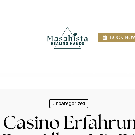
BOOK NO
ices
About
Direct Billing
Blog
Client Login
Uncategorized
 Casino Erfahrun