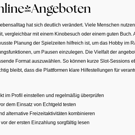
nline-Angeboten
n Lebensalltag hat sich deutlich verändert. Viele Menschen nutze
, vergleichbar mit einem Kinobesuch oder einem guten Buch. A
wusste Planung der Spielzeiten hilfreich ist, um das Hobby im 
ungsfunktionen, um Pausen einzulegen. Die Vielfalt der angebo
ssende Format auszuwählen. So können kurze Slot-Sessions eb
tig bleibt, dass die Plattformen klare Hilfestellungen für ver
kt im Profil einstellen und regelmäßig überprüfen
r dem Einsatz von Echtgeld testen
alternative Freizeitaktivitäten kombinieren
r der ersten Einzahlung sorgfältig lesen