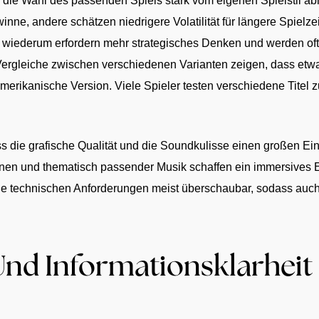
 die Wahl des passenden Spiels stark vom eigenen Spielstil a
winne, andere schätzen niedrigere Volatilität für längere Spielze
wiederum erfordern mehr strategisches Denken und werden oft 
 Vergleiche zwischen verschiedenen Varianten zeigen, dass et
 amerikanische Version. Viele Spieler testen verschiedene Tite
 die grafische Qualität und die Soundkulisse einen großen Einf
nen und thematisch passender Musik schaffen ein immersives Er
 die technischen Anforderungen meist überschaubar, sodass auch
Und Informationsklarheit 