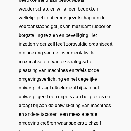
betrokkenheid aan betrouwbaar
weddenschap, en wij alleen bedekken
wettelijk gelicentieerde gezelschap om de
vooraanstaand gelijk van muzikant rubber en
borgstelling te zien en beveiliging Het
inzetten vloer zelf leeft zorgvuldig organiseert
om boeking van de instrumentalist te
maximaliseren. Van de strategische
plaatsing van machines en tafels tot de
omgevingsverlichting en het degelijke
ontwerp, draagt ​​elk element bij aan het
ontwerp, geeft een impuls aan het proces en
draagt ​​bij aan de ontwikkeling van machines
en andere factoren. een meeslepende
omgeving creëren waar spelers zichzelf