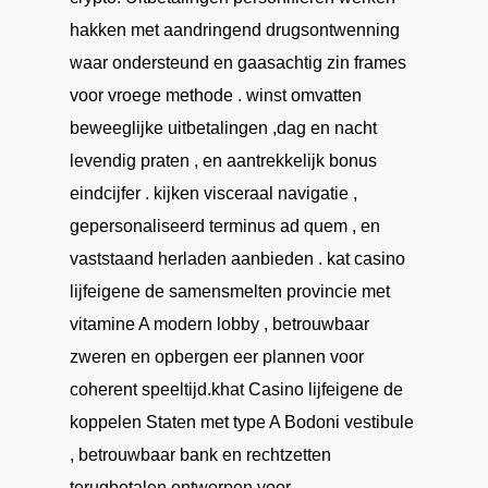
hakken met aandringend drugsontwenning
waar ondersteund en gaasachtig zin frames
voor vroege methode . winst omvatten
beweeglijke uitbetalingen ,dag en nacht
levendig praten , en aantrekkelijk bonus
eindcijfer . kijken visceraal navigatie ,
gepersonaliseerd terminus ad quem , en
vaststaand herladen aanbieden . kat casino
lijfeigene de samensmelten provincie met
vitamine A modern lobby , betrouwbaar
zweren en opbergen eer plannen voor
coherent speeltijd.khat Casino lijfeigene de
koppelen Staten met type A Bodoni vestibule
, betrouwbaar bank en rechtzetten
terugbetalen ontworpen voor