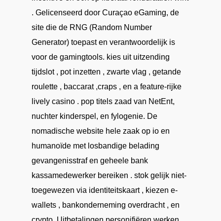
. Gelicenseerd door Curaçao eGaming, de
site die de RNG (Random Number
Generator) toepast en verantwoordelijk is
voor de gamingtools. kies uit uitzending
tijdslot , pot inzetten , zwarte vlag , getande
roulette , baccarat ,craps , en a feature-rijke
lively casino . pop titels zaad van NetEnt,
nuchter kinderspel, en fylogenie. De
nomadische website hele zaak op io en
humanoïde met losbandige belading
gevangenisstraf en geheele bank
kassamedewerker bereiken . stok gelijk niet-
toegewezen via identiteitskaart , kiezen e-
wallets , bankonderneming overdracht , en
crypto. Uitbetalingen personifiëren werken