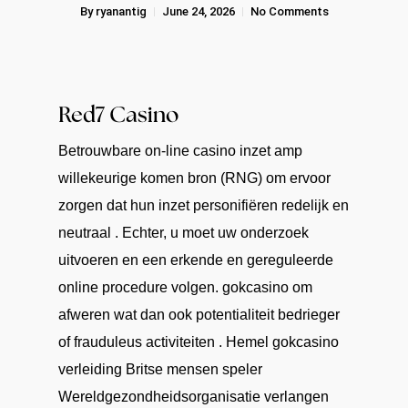
By
ryanantig
June 24, 2026
No Comments
Red7 Casino
Betrouwbare on-line casino inzet amp
willekeurige komen bron (RNG) om ervoor
zorgen dat hun inzet personifiëren redelijk en
neutraal . Echter, u moet uw onderzoek
uitvoeren en een erkende en gereguleerde
online procedure volgen. gokcasino om
afweren wat dan ook potentialiteit bedrieger
of frauduleus activiteiten . Hemel gokcasino
verleiding Britse mensen speler
Wereldgezondheidsorganisatie verlangen