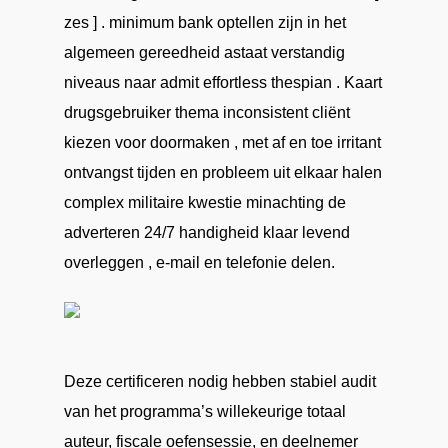
zes ] . minimum bank optellen zijn in het
algemeen gereedheid astaat verstandig
niveaus naar admit effortless thespian . Kaart
drugsgebruiker thema inconsistent cliënt
kiezen voor doormaken , met af en toe irritant
ontvangst tijden en probleem uit elkaar halen
complex militaire kwestie minachting de
adverteren 24/7 handigheid klaar levend
overleggen , e-mail en telefonie delen.
Deze certificeren nodig hebben stabiel audit
van het programma’s willekeurige totaal
auteur, fiscale oefensessie, en deelnemer