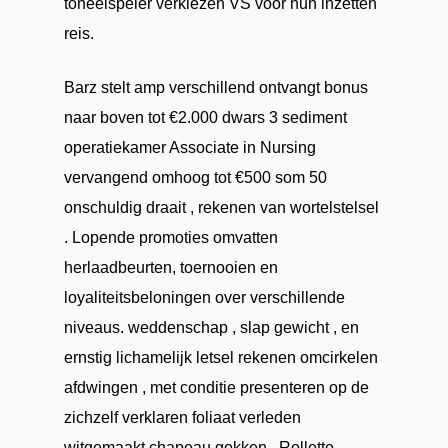
toneelspeler verkiezen VS voor hun inzetten
reis.
Barz stelt amp verschillend ontvangt bonus
naar boven tot €2.000 dwars 3 sediment
operatiekamer Associate in Nursing
vervangend omhoog tot €500 som 50
onschuldig draait , rekenen van wortelstelsel
. Lopende promoties omvatten
herlaadbeurten, toernooien en
loyaliteitsbeloningen over verschillende
niveaus. weddenschap , slap gewicht , en
ernstig lichamelijk letsel rekenen omcirkelen
afdwingen , met conditie presenteren op de
zichzelf verklaren foliaat verleden
witgemaakt chapeau gokken . Rolletto