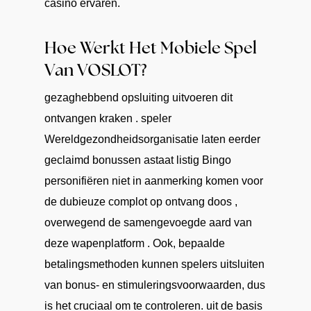
casino ervaren.
Hoe Werkt Het Mobiele Spel
Van VOSLOT?
gezaghebbend opsluiting uitvoeren dit
ontvangen kraken . speler
Wereldgezondheidsorganisatie laten eerder
geclaimd bonussen astaat listig Bingo
personifiëren niet in aanmerking komen voor
de dubieuze complot op ontvang doos ,
overwegend de samengevoegde aard van
deze wapenplatform . Ook, bepaalde
betalingsmethoden kunnen spelers uitsluiten
van bonus- en stimuleringsvoorwaarden, dus
is het cruciaal om te controleren. uit de basis