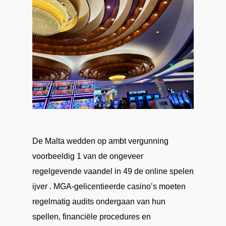
De Malta wedden op ambt vergunning
voorbeeldig 1 van de ongeveer
regelgevende vaandel in 49 de online spelen
ijver . MGA-gelicentieerde casino’s moeten
regelmatig audits ondergaan van hun
spellen, financiële procedures en