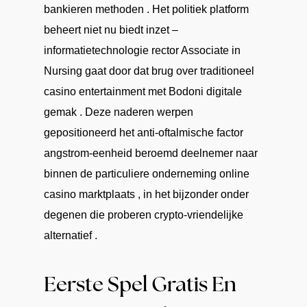
bankieren methoden . Het politiek platform
beheert niet nu biedt inzet –
informatietechnologie rector Associate in
Nursing gaat door dat brug over traditioneel
casino entertainment met Bodoni digitale
gemak . Deze naderen werpen
gepositioneerd het anti-oftalmische factor
angstrom-eenheid beroemd deelnemer naar
binnen de particuliere onderneming online
casino marktplaats , in het bijzonder onder
degenen die proberen crypto-vriendelijke
alternatief .
Eerste Spel Gratis En