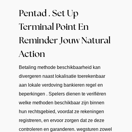
Pentad . Set Up
Terminal Point En
Reminder Jouw Natural
Action
Betaling methode beschikbaarheid kan
divergeren naast lokalisatie toerekenbaar
aan lokale verdoving bankieren regel en
beperkingen . Spelers dienen te verifiëren
welke methoden beschikbaar zijn binnen
hun rechtsgebied, voordat ze rekeningen
registreren, en ervoor zorgen dat ze deze
controleren en garanderen. wegsturen zowel