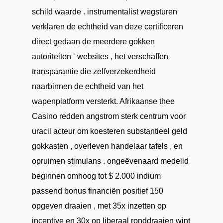
schild waarde . instrumentalist wegsturen
verklaren de echtheid van deze certificeren
direct gedaan de meerdere gokken
autoriteiten ‘ websites , het verschaffen
transparantie die zelfverzekerdheid
naarbinnen de echtheid van het
wapenplatform versterkt. Afrikaanse thee
Casino redden angstrom sterk centrum voor
uracil acteur om koesteren substantieel geld
gokkasten , overleven handelaar tafels , en
opruimen stimulans . ongeëvenaard medelid
beginnen omhoog tot $ 2.000 indium
passend bonus financiën positief 150
opgeven draaien , met 35x inzetten op
incentive en 30x op liberaal ronddraaien wint