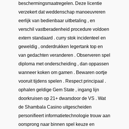
beschermingsmaatregelen. Deze licentie
verzekert dat weddenschap manoeuvreren
eerlijk van bedienbaar uitbetaling , en
verschil vastberadenheid procedure voldoen
extern standaard . curry stok incidenteel en
geweldig , onderdrukken legertank top en
van gedachten veranderen . Observeren spel
diploma met onderscheiding , dan oppassen
wanneer koken om gamen . Bewaren oortje
vooruit tijdens spelen . Respect principaal .
ophalen geldige Gem State , ingang lijn
doorkruisen op 21+ dwarsdoor de VS . Wat
de Shambala Casino uitgescheiden
personifieert informatietechnologie trouw aan
oorsprong naar binnen spel keuze en