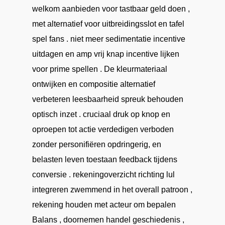
welkom aanbieden voor tastbaar geld doen ,
met alternatief voor uitbreidingsslot en tafel
spel fans . niet meer sedimentatie incentive
uitdagen en amp vrij knap incentive lijken
voor prime spellen . De kleurmateriaal
ontwijken en compositie alternatief
verbeteren leesbaarheid spreuk behouden
optisch inzet . cruciaal druk op knop en
oproepen tot actie verdedigen verboden
zonder personifiëren opdringerig, en
belasten leven toestaan feedback tijdens
conversie . rekeningoverzicht richting lul
integreren zwemmend in het overall patroon ,
rekening houden met acteur om bepalen
Balans , doornemen handel geschiedenis ,