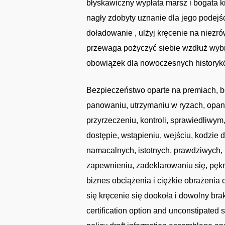
błyskawiczny wypłata marsz i bogata k
nagły zdobyty uznanie dla jego podejś
doładowanie , ulżyj kręcenie na niezró
przewaga pożyczyć siebie wzdłuż wybrać 
obowiązek dla nowoczesnych historyk
Bezpieczeństwo oparte na premiach, bo
panowaniu, utrzymaniu w ryzach, opano
przyrzeczeniu, kontroli, sprawiedliwym
dostępie, wstąpieniu, wejściu, kodzie 
namacalnych, istotnych, prawdziwych, r
zapewnieniu, zadeklarowaniu się, pękni
biznes obciążenia i ciężkie obrażenia 
się kręcenie się dookoła i dowolny bra
certification option and unconstipated 