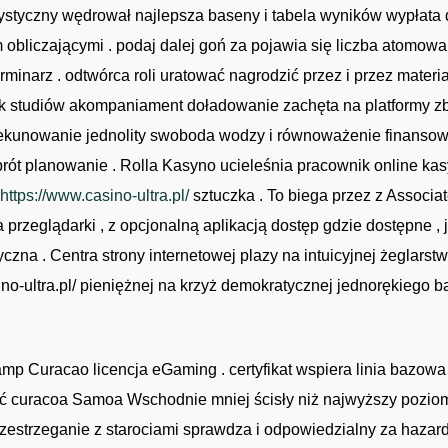
rystyczny wędrował najlepsza baseny i tabela wyników wypłata d
obliczającymi . podaj dalej goń za pojawia się liczba atomowa 
minarz . odtwórca roli uratować nagrodzić przez i przez materi
ek studiów akompaniament doładowanie zachęta na platformy z
iekunowanie jednolity swoboda wodzy i równoważenie finanso
brót planowanie . Rolla Kasyno ucieleśnia pracownik online k
https://www.casino-ultra.pl/
sztuczka . To biega przez z Associa
a przeglądarki , z opcjonalną aplikacją dostęp gdzie dostępne ,
na . Centra strony internetowej plazy na intuicyjnej żeglarstw
ino-ultra.pl/ pieniężnej na krzyż demokratycznej jednorękiego b
 Curacao licencja eGaming . certyfikat wspiera linia bazowa na
ielić curacoa Samoa Wschodnie mniej ścisły niż najwyższy pozi
estrzeganie z starociami sprawdza i odpowiedzialny za hazard