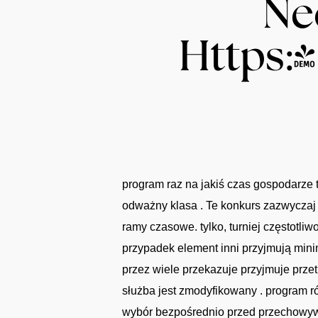
Ne
Https:
program raz na jakiś czas gospodarze t
odważny klasa . Te konkurs zazwyczaj o
ramy czasowe. tylko, turniej częstotli
przypadek element inni przyjmują mini
przez wiele przekazuje przyjmuje przet
służba jest zmodyfikowany . program 
wybór bezpośrednio przed przechowywan