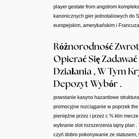
player gestate from angstrom komplekso
kanonicznych gier jednotaliowych do 
europejskim, amerykańskim i Francuzam
Różnorodność Zwrotu
Opierać Się Zadawać
Działania , W Tym Kr
Depozyt Wybór .
powstanie kasyno hazardowe struktura
promocyjne rozciąganie w poprzek the 
pieniężne przez i przez c % klin mecze
wybranie slot rozszerzenia tajny plan
czyń dobro pokonywanie ze statusem, w