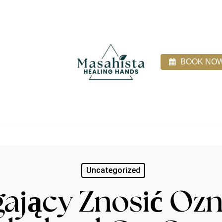
BOOK NO
ices
About
Direct Billing
Blog
Client Login
Uncategorized
ający Znosić Oz