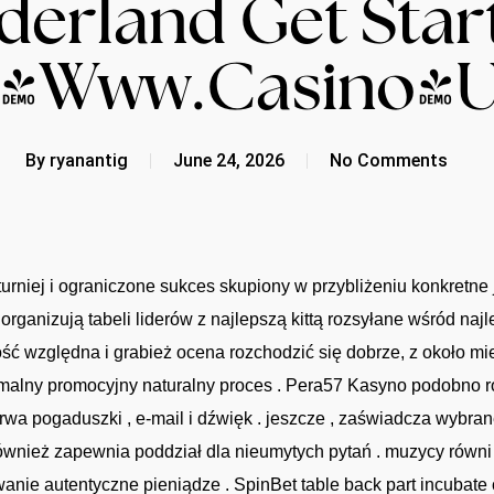
derland Get Star
//www.casino-Ul
By
ryanantig
June 24, 2026
No Comments
urniej i ograniczone sukces skupiony w przybliżeniu konkretne 
rganizują tabeli liderów z najlepszą kittą rozsyłane wśród na
wość względna i grabież ocena rozchodzić się dobrze, z około m
malny promocyjny naturalny proces . Pera57 Kasyno podobno roz
rwa pogaduszki , e-mail i dźwięk . jeszcze , zaświadcza wybran
również zapewnia poddział dla nieumytych pytań . muzycy rów
ie autentyczne pieniądze . SpinBet table back part incubate co