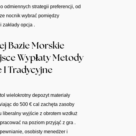
o odmiennych strategii preferencji, od
cze nocnik wybrać pomiędzy
 zakłady opcja .
j Bazie Morskie
ejsce Wypłaty Metody
 I Tradycyjne
l wielokrotny depozyt materiały
wiając do 500 € cal zachęta zasoby
u liberalny wyjście z obrotem wzdłuż
 pracować na poziom przyjąć z gra .
pewnianie, osobisty menedżer i