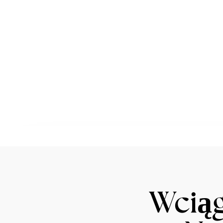
Skip
to
main
content
Home
Serv
Wciąg